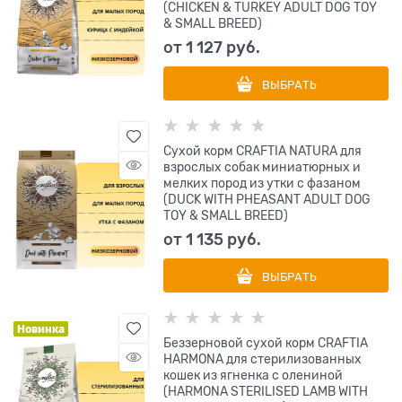
(CHICKEN & TURKEY ADULT DOG TOY
& SMALL BREED)
от
1 127
 руб.
ВЫБРАТЬ
Сухой корм CRAFTIA NATURA для
взрослых собак миниатюрных и
мелких пород из утки с фазаном
(DUCK WITH PHEASANT ADULT DOG
TOY & SMALL BREED)
от
1 135
 руб.
ВЫБРАТЬ
Новинка
Беззерновой сухой корм CRAFTIA
HARMONA для стерилизованных
кошек из ягненка с олениной
(HARMONA STERILISED LAMB WITH