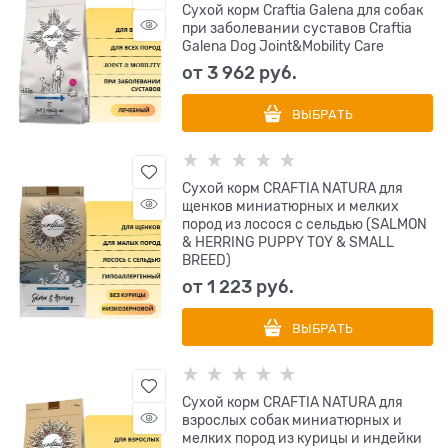
Сухой корм Craftia Galena для собак
при заболевании суставов Craftia
Galena Dog Joint&Мobility Care
от
3 962
 руб.
ВЫБРАТЬ
Сухой корм CRAFTIA NATURA для
щенков миниатюрных и мелких
пород из лосося с сельдью (SALMON
& HERRING PUPPY TOY & SMALL
BREED)
от
1 223
 руб.
ВЫБРАТЬ
Сухой корм CRAFTIA NATURA для
взрослых собак миниатюрных и
мелких пород из курицы и индейки