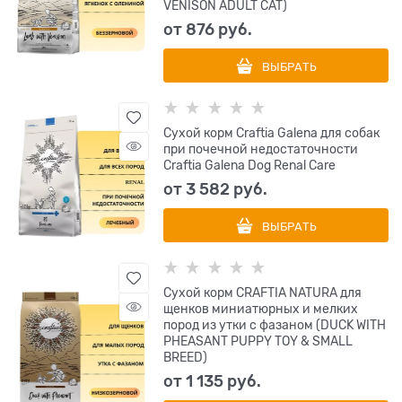
VENISON ADULT CAT)
от
876
 руб.
ВЫБРАТЬ
Сухой корм Craftia Galena для собак
при почечной недостаточности
Craftia Galena Dog Renal Care
от
3 582
 руб.
ВЫБРАТЬ
Сухой корм CRAFTIA NATURA для
щенков миниатюрных и мелких
пород из утки с фазаном (DUCK WITH
PHEASANT PUPPY TOY & SMALL
BREED)
от
1 135
 руб.