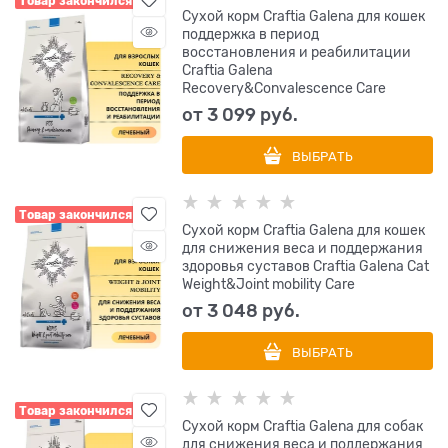
Товар закончился
Сухой корм Craftia Galena для кошек
поддержка в период
восстановления и реабилитации
Craftia Galena
Recovery&Сonvalescence Сare
от
3 099
 руб.
ВЫБРАТЬ
Товар закончился
Сухой корм Craftia Galena для кошек
для снижения веса и поддержания
здоровья суставов Craftia Galena Cat
Weight&Joint mobility Сare
от
3 048
 руб.
ВЫБРАТЬ
Товар закончился
Сухой корм Craftia Galena для собак
для снижения веса и поддержания