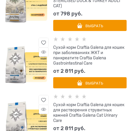
STERILISED DUCK & TURKEY ADULT
CAT)
от
798
 руб.
ВЫБРАТЬ
Сухой корм Craftia Galena для кошек
при заболеваниях ЖКТ и
панкреатите Craftia Galena
Gastrointestinal Сare
от
2 811
 руб.
ВЫБРАТЬ
Сухой корм Craftia Galena для кошек
для растворения струвитных
камней Craftia Galena Cat Urinary
Care
от
2 811
 руб.