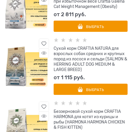
при избыточном весе Craftia Galena
Cat Weight Management (Obesity)
от
2 811
 руб.
ВЫБРАТЬ
Сухой корм CRAFTIA NATURA для
взрослых собак средних и крупных
пород из лосося и сельди (SALMON &
HERRING ADULT DOG MEDIUM &
LARGE BREED)
от
1 115
 руб.
ВЫБРАТЬ
Беззерновой сухой корм CRAFTIA
HARMONA для котят из курицы и
рыбы (HARMONA HARMONA CHICKEN
& FISH KITTEN)