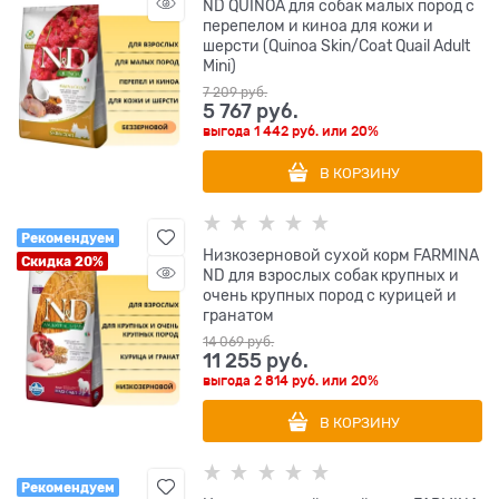
ND QUINOA для собак малых пород с
перепелом и киноа для кожи и
шерсти (Quinoa Skin/Coat Quail Adult
Mini)
7 209
 руб.
5 767
 руб.
выгода
1 442 руб.
или
20%
В КОРЗИНУ
Рекомендуем
Низкозерновой cухой корм FARMINA
Скидка 20%
ND для взрослых собак крупных и
очень крупных пород с курицей и
гранатом
14 069
 руб.
11 255
 руб.
выгода
2 814 руб.
или
20%
В КОРЗИНУ
Рекомендуем