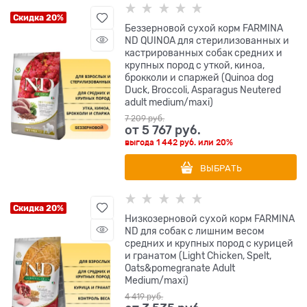
Скидка 20%
Беззерновой cухой корм FARMINA
ND QUINOA для стерилизованных и
кастрированных собак средних и
крупных пород с уткой, киноа,
брокколи и спаржей (Quinoa dog
Duck, Broccoli, Asparagus Neutered
adult medium/maxi)
7 209
 руб.
от
5 767
 руб.
выгода
1 442 руб.
или
20%
ВЫБРАТЬ
Скидка 20%
Низкозерновой cухой корм FARMINA
ND для собак с лишним весом
средних и крупных пород с курицей
и гранатом (Light Chicken, Spelt,
Oats&pomegranate Adult
Medium/maxi)
4 419
 руб.