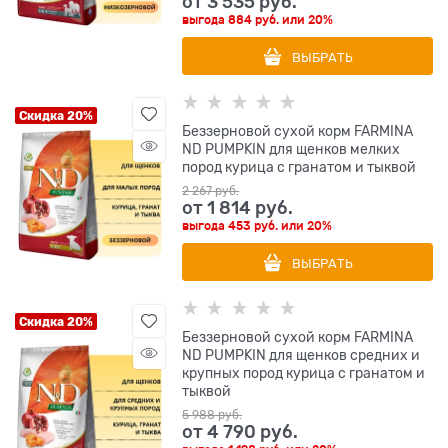
от
3 535
 руб.
выгода
884 руб.
или
20%
ВЫБРАТЬ
Скидка 20%
Беззерновой cухой корм FARMINA
ND PUMPKIN для щенков мелких
пород курица с гранатом и тыквой
2 267
 руб.
от
1 814
 руб.
выгода
453 руб.
или
20%
ВЫБРАТЬ
Скидка 20%
Беззерновой cухой корм FARMINA
ND PUMPKIN для щенков средних и
крупных пород курица с гранатом и
тыквой
5 988
 руб.
от
4 790
 руб.