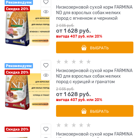
Рекомендуем
Низкозерновой cухой корм FARMINA
Скидка 20%
ND для взрослых собак мелких
пород с ягненком и черникой
2 035
 руб.
от
1 628
 руб.
выгода
407 руб.
или
20%
ВЫБРАТЬ
Рекомендуем
Низкозерновой cухой корм FARMINA
Скидка 20%
ND для взрослых собак мелких
пород с курицей и гранатом
2 035
 руб.
от
1 628
 руб.
выгода
407 руб.
или
20%
ВЫБРАТЬ
Скидка 20%
Низкозерновой cухой корм FARMINA