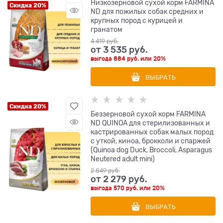
Низкозерновой cухой корм FARMINA
Скидка 20%
ND для пожилых собак средних и
крупных пород с курицей и
гранатом
4 419
 руб.
от
3 535
 руб.
выгода
884 руб.
или
20%
ВЫБРАТЬ
Скидка 20%
Беззерновой cухой корм FARMINA
ND QUINOA для стерилизованных и
кастрированных собак малых пород
с уткой, киноа, брокколи и спаржей
(Quinoa dog Duck, Broccoli, Asparagus
Neutered adult mini)
2 849
 руб.
от
2 279
 руб.
выгода
570 руб.
или
20%
ВЫБРАТЬ