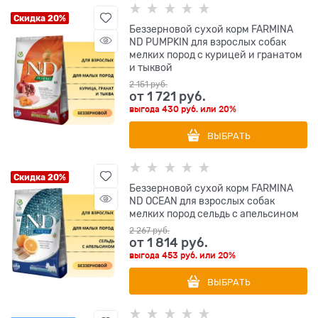
Скидка 20%
Беззерновой cухой корм FARMINA
ND PUMPKIN для взрослых собак
мелких пород с курицей и гранатом
и тыквой
2 151
 руб.
от
1 721
 руб.
выгода
430 руб.
или
20%
ВЫБРАТЬ
Скидка 20%
Беззерновой cухой корм FARMINA
ND OCEAN для взрослых собак
мелких пород сельдь с апельсином
2 267
 руб.
от
1 814
 руб.
выгода
453 руб.
или
20%
ВЫБРАТЬ