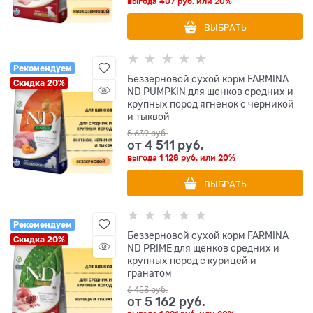
выгода
407 руб.
или
20%
ВЫБРАТЬ
Рекомендуем
Беззерновой cухой корм FARMINA
Скидка 20%
ND PUMPKIN для щенков средних и
крупных пород ягненок с черникой
и тыквой
5 639
 руб.
от
4 511
 руб.
выгода
1 128 руб.
или
20%
ВЫБРАТЬ
Рекомендуем
Беззерновой cухой корм FARMINA
Скидка 20%
ND PRIME для щенков средних и
крупных пород с курицей и
гранатом
6 453
 руб.
от
5 162
 руб.