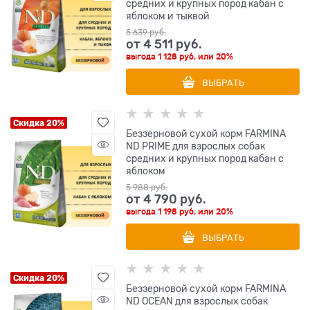
средних и крупных пород кабан с
яблоком и тыквой
5 639
 руб.
от
4 511
 руб.
выгода
1 128 руб.
или
20%
ВЫБРАТЬ
Скидка 20%
Беззерновой cухой корм FARMINA
ND PRIME для взрослых собак
средних и крупных пород кабан с
яблоком
5 988
 руб.
от
4 790
 руб.
выгода
1 198 руб.
или
20%
ВЫБРАТЬ
Скидка 20%
Беззерновой cухой корм FARMINA
ND OCEAN для взрослых собак