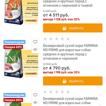
средних и крупных пород с
ягненком с черникой и тыквой
5 639
 руб.
от
4 511
 руб.
выгода
1 128 руб.
или
20%
ВЫБРАТЬ
Рекомендуем
Беззерновой cухой корм FARMINA
Скидка 20%
ND PRIME для взрослых собак
средних и крупных пород с
ягненком и черникой
5 988
 руб.
от
4 790
 руб.
выгода
1 198 руб.
или
20%
ВЫБРАТЬ
Рекомендуем
Беззерновой cухой корм FARMINA
Скидка 20%
ND PRIME для взрослых собак