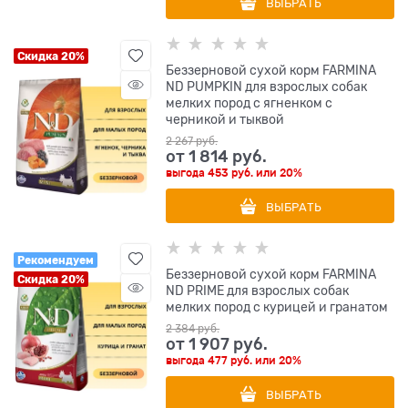
ВЫБРАТЬ
Скидка 20%
Беззерновой cухой корм FARMINA
ND PUMPKIN для взрослых собак
мелких пород с ягненком с
черникой и тыквой
2 267
 руб.
от
1 814
 руб.
выгода
453 руб.
или
20%
ВЫБРАТЬ
Рекомендуем
Беззерновой cухой корм FARMINA
Скидка 20%
ND PRIME для взрослых собак
мелких пород с курицей и гранатом
2 384
 руб.
от
1 907
 руб.
выгода
477 руб.
или
20%
ВЫБРАТЬ