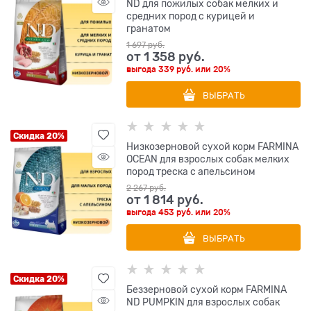
ND для пожилых собак мелких и
средних пород с курицей и
гранатом
1 697
 руб.
от
1 358
 руб.
выгода
339 руб.
или
20%
ВЫБРАТЬ
Скидка 20%
Низкозерновой cухой корм FARMINA
OCEAN для взрослых собак мелких
пород треска с апельсином
2 267
 руб.
от
1 814
 руб.
выгода
453 руб.
или
20%
ВЫБРАТЬ
Скидка 20%
Беззерновой cухой корм FARMINA
ND PUMPKIN для взрослых собак