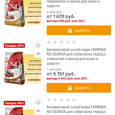
перепелом и киноа для кожи и
шерсти
2 088
 руб.
от
1 670
 руб.
выгода
418 руб.
или
20%
ВЫБРАТЬ
Скидка 20%
Беззерновой cухой корм FARMINA
ND QUINOA для собак всех пород с
олениной и киноа для кожи и
шерсти
7 209
 руб.
от
5 767
 руб.
выгода
1 442 руб.
или
20%
ВЫБРАТЬ
Скидка 20%
Беззерновой cухой корм FARMINA
ND QUINOA для собак всех пород с