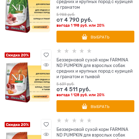
средних и крупных пород с курицей
и гранатом
5 988
 руб.
от
4 790
 руб.
выгода
1 198 руб.
или
20%
ВЫБРАТЬ
Скидка 20%
Беззерновой cухой корм FARMINA
ND PUMPKIN для взрослых собак
средних и крупных пород с курицей
и гранатом и тыквой
5 639
 руб.
от
4 511
 руб.
выгода
1 128 руб.
или
20%
ВЫБРАТЬ
Скидка 20%
Беззерновой cухой корм FARMINA
ND PUMPKIN для взрослых собак