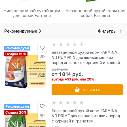
Низкозерновой сухой корм
Беззерновой сухой корм для
для собак Farmina
собак Farmina
Рекомендуемые
Фильтры
Рекомендуем
Беззерновой cухой корм FARMINA
Скидка 20%
ND PUMPKIN для щенков мелких
пород янгенок с черникой и тыквой
2 267
 руб.
от
1 814
 руб.
выгода
453 руб.
или
20%
ВЫБРАТЬ
Рекомендуем
Беззерновой cухой корм FARMINA
Скидка 20%
ND PRIME для щенков мелких пород
с курицей и гранатом