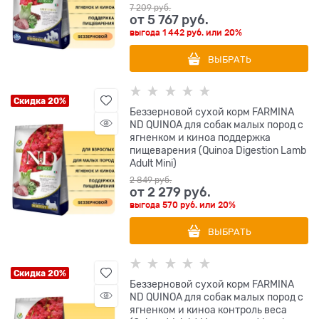
7 209
 руб.
от
5 767
 руб.
выгода
1 442 руб.
или
20%
ВЫБРАТЬ
Скидка 20%
Беззерновой cухой корм FARMINA
ND QUINOA для собак малых пород с
ягненком и киноа поддержка
пищеварения (Quinoa Digestion Lamb
Adult Mini)
2 849
 руб.
от
2 279
 руб.
выгода
570 руб.
или
20%
ВЫБРАТЬ
Скидка 20%
Беззерновой cухой корм FARMINA
ND QUINOA для собак малых пород с
ягненком и киноа контроль веса