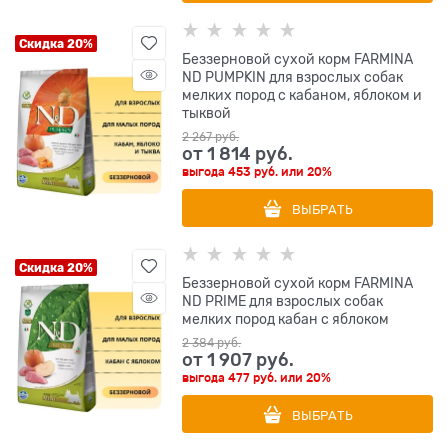
Скидка 20%
Беззерновой cухой корм FARMINA
ND PUMPKIN для взрослых собак
мелких пород с кабаном, яблоком и
тыквой
2 267
 руб.
от
1 814
 руб.
выгода
453 руб.
или
20%
ВЫБРАТЬ
Скидка 20%
Беззерновой cухой корм FARMINA
ND PRIME для взрослых собак
мелких пород кабан с яблоком
2 384
 руб.
от
1 907
 руб.
выгода
477 руб.
или
20%
ВЫБРАТЬ