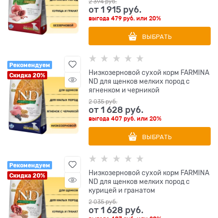
2 394
 руб.
от
1 915
 руб.
выгода
479 руб.
или
20%
ВЫБРАТЬ
Рекомендуем
Низкозерновой cухой корм FARMINA
Скидка 20%
ND для щенков мелких пород с
ягненком и черникой
2 035
 руб.
от
1 628
 руб.
выгода
407 руб.
или
20%
ВЫБРАТЬ
Рекомендуем
Низкозерновой cухой корм FARMINA
Скидка 20%
ND для щенков мелких пород с
курицей и гранатом
2 035
 руб.
от
1 628
 руб.