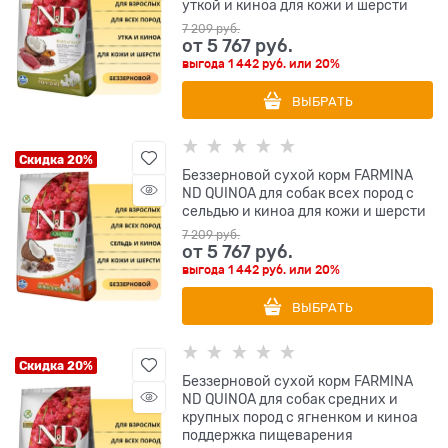
уткой и киноа для кожи и шерсти
7 209
 руб.
от
5 767
 руб.
выгода
1 442 руб.
или
20%
ВЫБРАТЬ
Скидка 20%
Беззерновой cухой корм FARMINA
ND QUINOA для собак всех пород с
сельдью и киноа для кожи и шерсти
7 209
 руб.
от
5 767
 руб.
выгода
1 442 руб.
или
20%
ВЫБРАТЬ
Скидка 20%
Беззерновой cухой корм FARMINA
ND QUINOA для собак средних и
крупных пород с ягненком и киноа
поддержка пищеварения