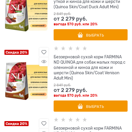
уткой и киноа для кожи и шерсти
(Quinoa Skin/Coat Duck Adult Mini)
2 849
 руб.
от
2 279
 руб.
выгода
570 руб.
или
20%
ВЫБРАТЬ
Скидка 20%
Беззерновой cухой корм FARMINA
ND QUINOA для собак малых пород с
олениной и киноа для кожи и
шерсти (Quinoa Skin/Coat Venison
Adult Mini)
2 849
 руб.
от
2 279
 руб.
выгода
570 руб.
или
20%
ВЫБРАТЬ
Скидка 20%
Беззерновой cухой корм FARMINA