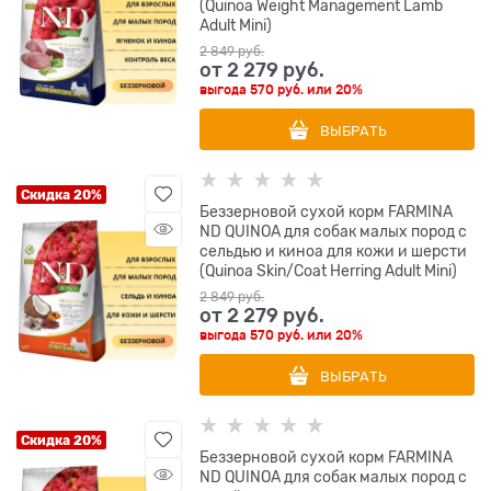
(Quinoa Weight Management Lamb
Adult Mini)
2 849
 руб.
от
2 279
 руб.
выгода
570 руб.
или
20%
ВЫБРАТЬ
Скидка 20%
Беззерновой cухой корм FARMINA
ND QUINOA для собак малых пород с
сельдью и киноа для кожи и шерсти
(Quinoa Skin/Coat Herring Adult Mini)
2 849
 руб.
от
2 279
 руб.
выгода
570 руб.
или
20%
ВЫБРАТЬ
Скидка 20%
Беззерновой cухой корм FARMINA
ND QUINOA для собак малых пород с