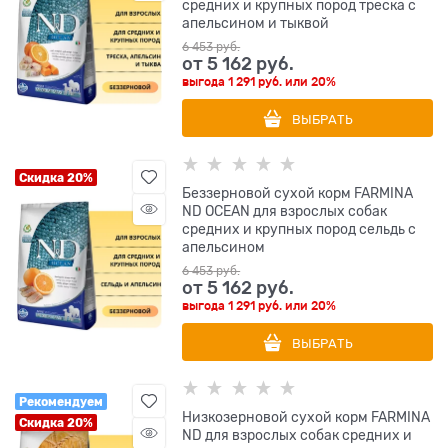
средних и крупных пород треска с
апельсином и тыквой
6 453
 руб.
от
5 162
 руб.
выгода
1 291 руб.
или
20%
ВЫБРАТЬ
Скидка 20%
Беззерновой cухой корм FARMINA
ND OCEAN для взрослых собак
средних и крупных пород сельдь с
апельсином
6 453
 руб.
от
5 162
 руб.
выгода
1 291 руб.
или
20%
ВЫБРАТЬ
Рекомендуем
Низкозерновой cухой корм FARMINA
Скидка 20%
ND для взрослых собак средних и