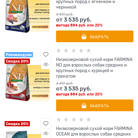
крупных пород с ягненком и
черникой
4 419
 руб.
от
3 535
 руб.
выгода
884 руб.
или
20%
ВЫБРАТЬ
Рекомендуем
Низкозерновой cухой корм FARMINA
Скидка 20%
ND для взрослых собак средних и
крупных пород с курицей и
гранатом
4 419
 руб.
от
3 535
 руб.
выгода
884 руб.
или
20%
ВЫБРАТЬ
Скидка 20%
Низкозерновой cухой корм FARMINA
OCEAN для взрослых собак средних