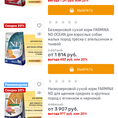
выгода
1 291 руб.
или
20%
ВЫБРАТЬ
Скидка 20%
Беззерновой cухой корм FARMINA
ND OCEAN для взрослых собак
малых пород треска с апельсином и
тыквой
2 267
 руб.
от
1 814
 руб.
выгода
453 руб.
или
20%
ВЫБРАТЬ
Рекомендуем
Низкозерновой cухой корм FARMINA
Скидка 20%
ND для щенков средних и крупных
пород с ягненком и черникой
4 884
 руб.
от
3 907
 руб.
выгода
977 руб.
или
20%