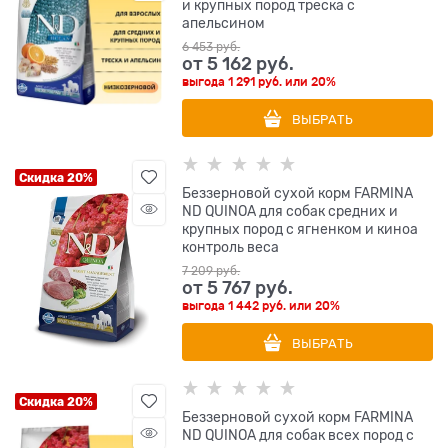
и крупных пород треска с
апельсином
6 453
 руб.
от
5 162
 руб.
выгода
1 291 руб.
или
20%
ВЫБРАТЬ
Скидка 20%
Беззерновой cухой корм FARMINA
ND QUINOA для собак средних и
крупных пород с ягненком и киноа
контроль веса
7 209
 руб.
от
5 767
 руб.
выгода
1 442 руб.
или
20%
ВЫБРАТЬ
Скидка 20%
Беззерновой cухой корм FARMINA
ND QUINOA для собак всех пород с