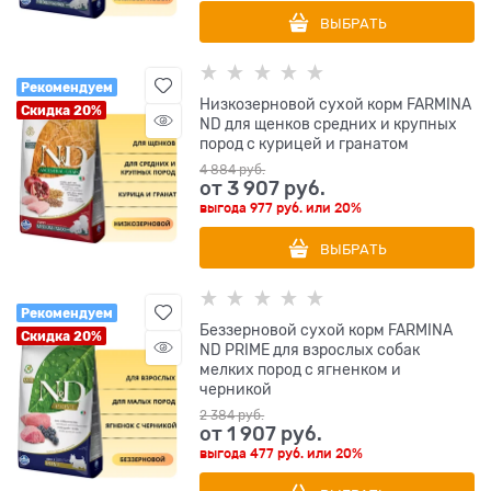
ВЫБРАТЬ
Рекомендуем
Низкозерновой cухой корм FARMINA
Скидка 20%
ND для щенков средних и крупных
пород с курицей и гранатом
4 884
 руб.
от
3 907
 руб.
выгода
977 руб.
или
20%
ВЫБРАТЬ
Рекомендуем
Беззерновой cухой корм FARMINA
Скидка 20%
ND PRIME для взрослых собак
мелких пород с ягненком и
черникой
2 384
 руб.
от
1 907
 руб.
выгода
477 руб.
или
20%