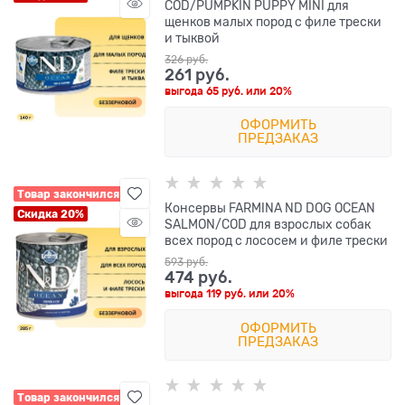
COD/PUMPKIN PUPPY MINI для
щенков малых пород с филе трески
и тыквой
326
 руб.
261
 руб.
выгода
65 руб.
или
20%
ОФОРМИТЬ
ПРЕДЗАКАЗ
Товар закончился
Консервы FARMINA ND DOG OCEAN
Скидка 20%
SALMON/COD для взрослых собак
всех пород с лососем и филе трески
593
 руб.
474
 руб.
выгода
119 руб.
или
20%
ОФОРМИТЬ
ПРЕДЗАКАЗ
Товар закончился