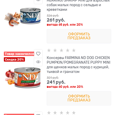
HERRING/SHRIMP MINI для взрослых
собак малых пород с сельдью и
креветками
326
 руб.
261
 руб.
выгода
65 руб.
или
20%
ОФОРМИТЬ
ПРЕДЗАКАЗ
Товар закончился
Консервы FARMINA ND DOG CHICKEN
Скидка 20%
PUMPKIN/POMEGRANATE PUPPY MINI
для щенков малых пород с курицей,
тыквой и гранатом
301
 руб.
241
 руб.
выгода
60 руб.
или
20%
ОФОРМИТЬ
ПРЕДЗАКАЗ