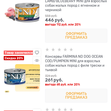
LAMB/BLUEBERRY MINI для взрослых
собак малых пород с ягненком и
черникой
558
 руб.
446
 руб.
выгода
112 руб.
или
20%
ОФОРМИТЬ
ПРЕДЗАКАЗ
Товар закончился
Консервы FARMINA ND DOG OCEAN
Скидка 20%
COD/PUMPKIN MINI для взрослых
собак малых пород с филе трески и
тыквой
326
 руб.
261
 руб.
выгода
65 руб.
или
20%
ОФОРМИТЬ
ПРЕДЗАКАЗ