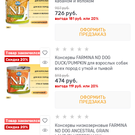
кабаном и яблоком
907
 руб.
726
 руб.
выгода
181 руб.
или
20%
ОФОРМИТЬ
ПРЕДЗАКАЗ
Товар закончился
Консервы FARMINA ND DOG
Скидка 20%
DUCK/PUMPKIN для взрослых собак
всех пород с уткой и тыквой
593
 руб.
474
 руб.
выгода
119 руб.
или
20%
ОФОРМИТЬ
ПРЕДЗАКАЗ
Товар закончился
Консервы низкозерновые FARMINA
Скидка 20%
ND DOG ANCESTRAL GRAIN