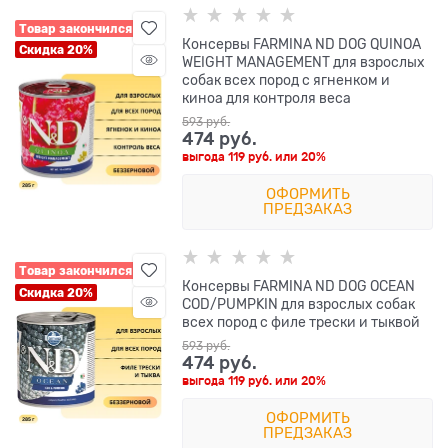
Товар закончился
Консервы FARMINA ND DOG QUINOA
Скидка 20%
WEIGHT MANAGEMENT для взрослых
собак всех пород с ягненком и
киноа для контроля веса
593
 руб.
474
 руб.
выгода
119 руб.
или
20%
ОФОРМИТЬ
ПРЕДЗАКАЗ
Товар закончился
Консервы FARMINA ND DOG OCEAN
Скидка 20%
COD/PUMPKIN для взрослых собак
всех пород с филе трески и тыквой
593
 руб.
474
 руб.
выгода
119 руб.
или
20%
ОФОРМИТЬ
ПРЕДЗАКАЗ