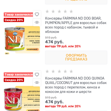
Товар закончился
Консервы FARMINA ND DOG BOAR,
Скидка 20%
PUMPKIN/APPLE для взрослых собак
всех пород с кабаном, тыквой и
яблоком
593
 руб.
474
 руб.
выгода
119 руб.
или
20%
ОФОРМИТЬ
ПРЕДЗАКАЗ
Товар закончился
Консервы FARMINA ND DOG QUINOA
Скидка 20%
QUAIL/COCONUT для взрослых собак
всех пород с перепелом, киноа и
кокосом для кожи и шерсти
593
 руб.
474
 руб.
выгода
119 руб.
или
20%