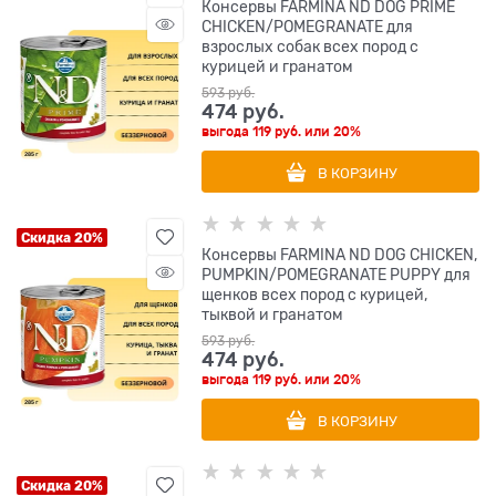
Консервы FARMINA ND DOG PRIME
CHICKEN/POMEGRANATE для
взрослых собак всех пород с
курицей и гранатом
593
 руб.
474
 руб.
выгода
119 руб.
или
20%
В КОРЗИНУ
Скидка 20%
Консервы FARMINA ND DOG CHICKEN,
PUMPKIN/POMEGRANATE PUPPY для
щенков всех пород с курицей,
тыквой и гранатом
593
 руб.
474
 руб.
выгода
119 руб.
или
20%
В КОРЗИНУ
Скидка 20%