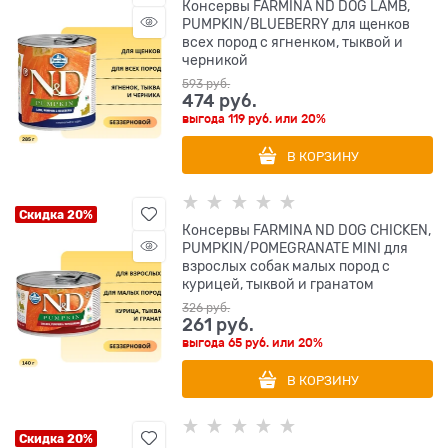
Консервы FARMINA ND DOG LAMB,
PUMPKIN/BLUEBERRY для щенков
всех пород с ягненком, тыквой и
черникой
593
 руб.
474
 руб.
выгода
119 руб.
или
20%
В КОРЗИНУ
Скидка 20%
Консервы FARMINA ND DOG CHICKEN,
PUMPKIN/POMEGRANATE MINI для
взрослых собак малых пород с
курицей, тыквой и гранатом
326
 руб.
261
 руб.
выгода
65 руб.
или
20%
В КОРЗИНУ
Скидка 20%