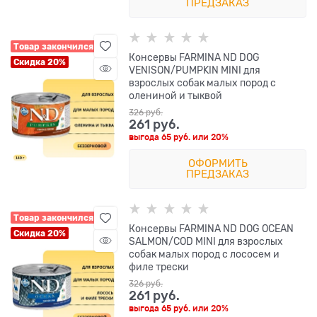
ПРЕДЗАКАЗ
Товар закончился
Консервы FARMINA ND DOG
Скидка 20%
VENISON/PUMPKIN MINI для
взрослых собак малых пород с
олениной и тыквой
326
 руб.
261
 руб.
выгода
65 руб.
или
20%
ОФОРМИТЬ
ПРЕДЗАКАЗ
Товар закончился
Консервы FARMINA ND DOG OCEAN
Скидка 20%
SALMON/COD MINI для взрослых
собак малых пород с лососем и
филе трески
326
 руб.
261
 руб.
выгода
65 руб.
или
20%