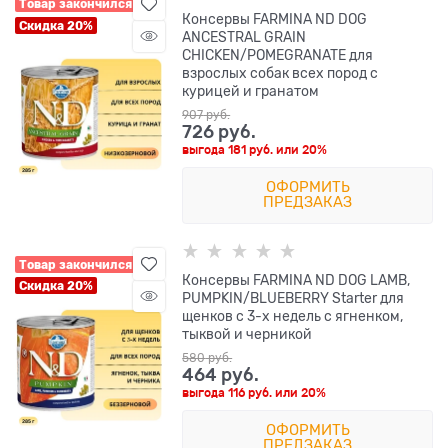
Товар закончился
Консервы FARMINA ND DOG
Скидка 20%
ANCESTRAL GRAIN
CHICKEN/POMEGRANATE для
взрослых собак всех пород с
курицей и гранатом
907
 руб.
726
 руб.
выгода
181 руб.
или
20%
ОФОРМИТЬ
ПРЕДЗАКАЗ
Товар закончился
Консервы FARMINA ND DOG LAMB,
Скидка 20%
PUMPKIN/BLUEBERRY Starter для
щенков с 3-х недель с ягненком,
тыквой и черникой
580
 руб.
464
 руб.
выгода
116 руб.
или
20%
ОФОРМИТЬ
ПРЕДЗАКАЗ