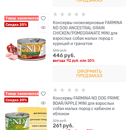
ПРЕДЗАКАЗ
Товар закончился
Консервы низкозерновые FARMINA
Скидка 20%
ND DOG ANCESTRAL GRAIN
CHICKEN/POMEGRANATE MINI для
взрослых собак малых пород с
курицей и гранатом
558
 руб.
446
 руб.
выгода
112 руб.
или
20%
ОФОРМИТЬ
ПРЕДЗАКАЗ
Товар закончился
Консервы FARMINA ND DOG PRIME
Скидка 20%
BOAR/APPLE MINI для взрослых
собак малых пород с кабаном и
яблоком
326
 руб.
261
 руб.