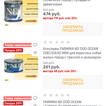
креветками
593
 руб.
474
 руб.
выгода
119 руб.
или
20%
ОФОРМИТЬ
ПРЕДЗАКАЗ
Товар закончился
Консервы FARMINA ND DOG OCEAN
Скидка 20%
COD/SQUID MINI для взрослых собак
малых пород с треской и кальмаром
326
 руб.
261
 руб.
выгода
65 руб.
или
20%
ОФОРМИТЬ
ПРЕДЗАКАЗ
Товар закончился
FARMINA ND DOG OCEAN
Скидка 20%