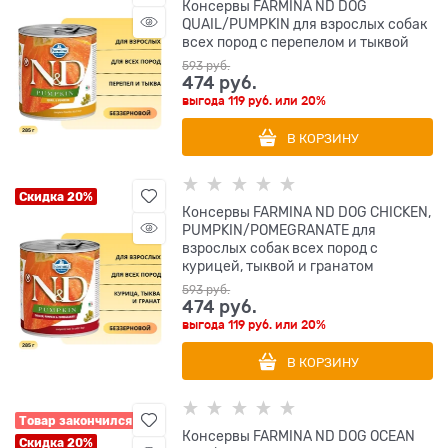
Консервы FARMINA ND DOG
QUAIL/PUMPKIN для взрослых собак
всех пород с перепелом и тыквой
593
 руб.
474
 руб.
выгода
119 руб.
или
20%
В КОРЗИНУ
Скидка 20%
Консервы FARMINA ND DOG CHICKEN,
PUMPKIN/POMEGRANATE для
взрослых собак всех пород с
курицей, тыквой и гранатом
593
 руб.
474
 руб.
выгода
119 руб.
или
20%
В КОРЗИНУ
Товар закончился
Консервы FARMINA ND DOG OCEAN
Скидка 20%