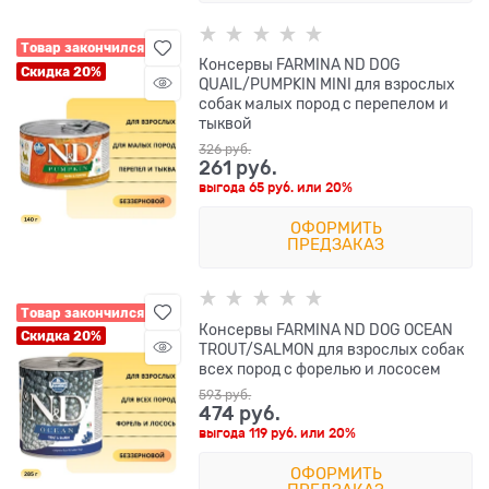
Товар закончился
Консервы FARMINA ND DOG
Скидка 20%
QUAIL/PUMPKIN MINI для взрослых
собак малых пород с перепелом и
тыквой
326
 руб.
261
 руб.
выгода
65 руб.
или
20%
ОФОРМИТЬ
ПРЕДЗАКАЗ
Товар закончился
Консервы FARMINA ND DOG OCEAN
Скидка 20%
TROUT/SALMON для взрослых собак
всех пород с форелью и лососем
593
 руб.
474
 руб.
выгода
119 руб.
или
20%
ОФОРМИТЬ