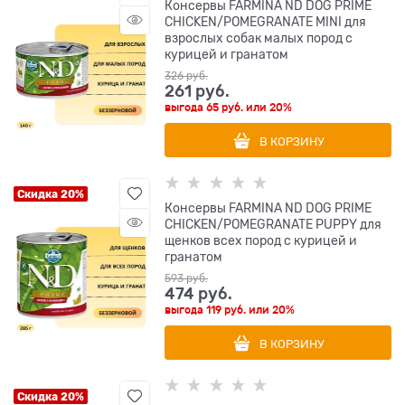
Консервы FARMINA ND DOG PRIME
CHICKEN/POMEGRANATE MINI для
взрослых собак малых пород с
курицей и гранатом
326
 руб.
261
 руб.
выгода
65 руб.
или
20%
В КОРЗИНУ
Скидка 20%
Консервы FARMINA ND DOG PRIME
CHICKEN/POMEGRANATE PUPPY для
щенков всех пород с курицей и
гранатом
593
 руб.
474
 руб.
выгода
119 руб.
или
20%
В КОРЗИНУ
Скидка 20%