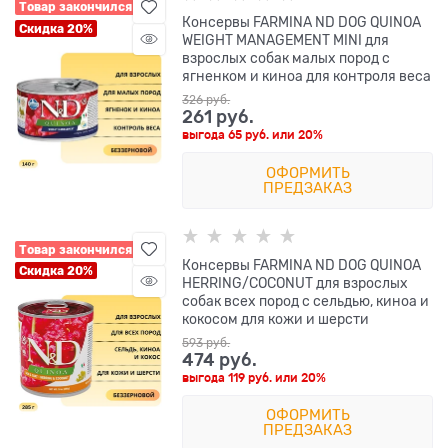
Товар закончился
Консервы FARMINA ND DOG QUINOA
Скидка 20%
WEIGHT MANAGEMENT MINI для
взрослых собак малых пород с
ягненком и киноа для контроля веса
326
 руб.
261
 руб.
выгода
65 руб.
или
20%
ОФОРМИТЬ
ПРЕДЗАКАЗ
Товар закончился
Консервы FARMINA ND DOG QUINOA
Скидка 20%
HERRING/COCONUT для взрослых
собак всех пород с сельдью, киноа и
кокосом для кожи и шерсти
593
 руб.
474
 руб.
выгода
119 руб.
или
20%
ОФОРМИТЬ
ПРЕДЗАКАЗ