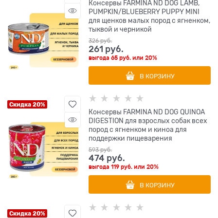
Консервы FARMINA ND DOG LAMB,
PUMPKIN/BLUEBERRY PUPPY MINI
для щенков малых пород с ягненком,
тыквой и черникой
326
 руб.
261
 руб.
выгода
65 руб.
или
20%
В КОРЗИНУ
Скидка 20%
Консервы FARMINA ND DOG QUINOA
DIGESTION для взрослых собак всех
пород с ягненком и киноа для
поддержки пищеварения
593
 руб.
474
 руб.
выгода
119 руб.
или
20%
В КОРЗИНУ
Скидка 20%