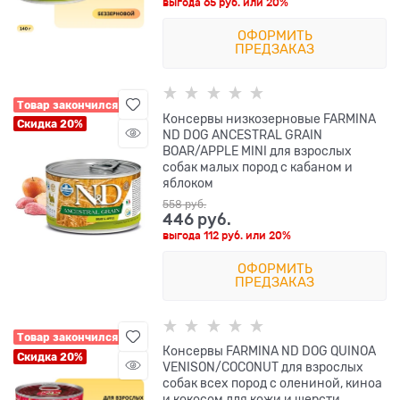
выгода
65 руб.
или
20%
ОФОРМИТЬ
ПРЕДЗАКАЗ
Товар закончился
Консервы низкозерновые FARMINA
Скидка 20%
ND DOG ANCESTRAL GRAIN
BOAR/APPLE MINI для взрослых
собак малых пород с кабаном и
яблоком
558
 руб.
446
 руб.
выгода
112 руб.
или
20%
ОФОРМИТЬ
ПРЕДЗАКАЗ
Товар закончился
Консервы FARMINA ND DOG QUINOA
Скидка 20%
VENISON/COCONUT для взрослых
собак всех пород с олениной, киноа
и кокосом для кожи и шерсти