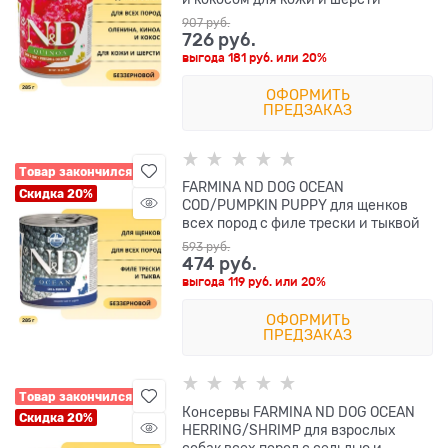
907
 руб.
726
 руб.
выгода
181 руб.
или
20%
ОФОРМИТЬ
ПРЕДЗАКАЗ
Товар закончился
FARMINA ND DOG OCEAN
Скидка 20%
COD/PUMPKIN PUPPY для щенков
всех пород с филе трески и тыквой
593
 руб.
474
 руб.
выгода
119 руб.
или
20%
ОФОРМИТЬ
ПРЕДЗАКАЗ
Товар закончился
Консервы FARMINA ND DOG OCEAN
Скидка 20%
HERRING/SHRIMP для взрослых
собак всех пород с сельдью и