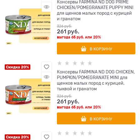
Консервы FARMINA ND DOG PRIME
CHICKEN/POMEGRANATE PUPPY MINI
для щенков малых пород с курицей
и гранатом
326
 руб.
261
 руб.
выгода
65 руб.
или
20%
В КОРЗИНУ
Скидка 20%
Консервы FARMINA ND DOG CHICKEN,
PUMPKIN/POMEGRANATE MINI для
щенков малых пород с курицей,
тыквой и гранатом
326
 руб.
261
 руб.
выгода
65 руб.
или
20%
В КОРЗИНУ
Скидка 20%