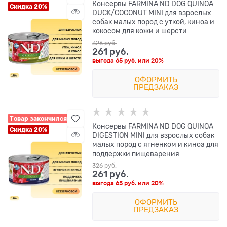
Консервы FARMINA ND DOG QUINOA
Скидка 20%
DUCK/COCONUT MINI для взрослых
собак малых пород с уткой, киноа и
кокосом для кожи и шерсти
326
 руб.
261
 руб.
выгода
65 руб.
или
20%
ОФОРМИТЬ
ПРЕДЗАКАЗ
Товар закончился
Консервы FARMINA ND DOG QUINOA
Скидка 20%
DIGESTION MINI для взрослых собак
малых пород с ягненком и киноа для
поддержки пищеварения
326
 руб.
261
 руб.
выгода
65 руб.
или
20%
ОФОРМИТЬ
ПРЕДЗАКАЗ