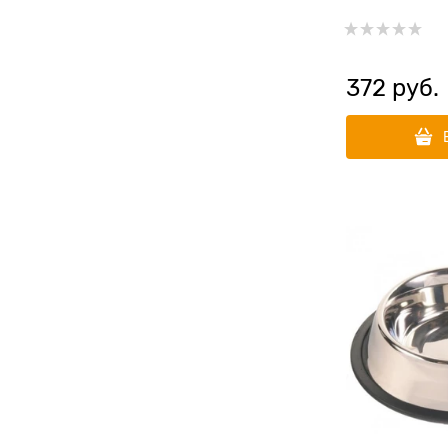
250 мл
372
 руб.