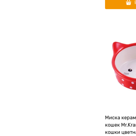
Миска керам
кошек Mr.Kr
кошки цветн