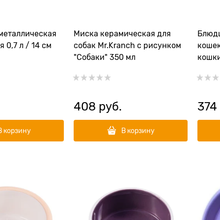
 металлическая
Миска керамическая для
Блюдц
 0,7 л / 14 см
собак Mr.Kranch с рисунком
кошек
"Собаки" 350 мл
кошки
408
 руб.
374
В корзину
В корзину