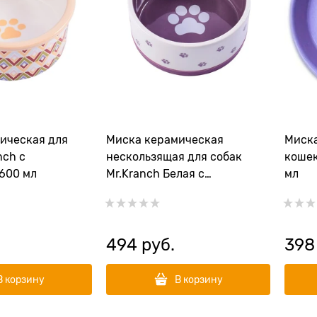
ическая для
Миска керамическая
Миска
nch с
нескользящая для собак
кошек
600 мл
Mr.Kranch Белая с
мл
фиолетовым 360 мл
494
 руб.
398
В корзину
В корзину