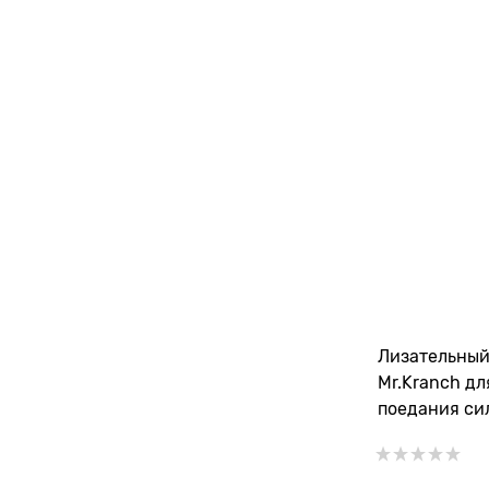
Лизательный
Mr.Kranch д
поедания си
20*20 см