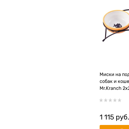
Миски на по
собак и кош
Mr.Kranch 2х
1 115
 руб