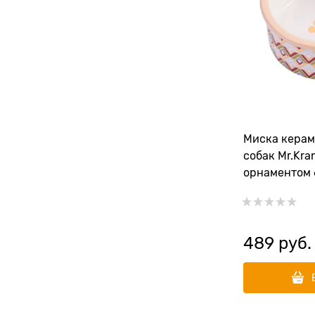
Миска керам
собак Mr.Kra
орнаментом 
489
 руб.