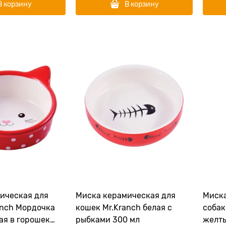
В корзину
В корзину
ическая для
Миска керамическая для
Миска
anch Мордочка
кошек Mr.Kranch белая с
собак
ая в горошек
рыбками 300 мл
желты