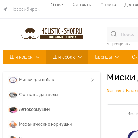
О нас
Контакты
Оплата
Доста
Новосибирск
Например:
Alleva
Для кошек
Для собак
Бренды
Ск
Миски 
Миски для собак
Главная
Катал
Фонтаны для воды
Автокормушки
Миски
Механические кормушки