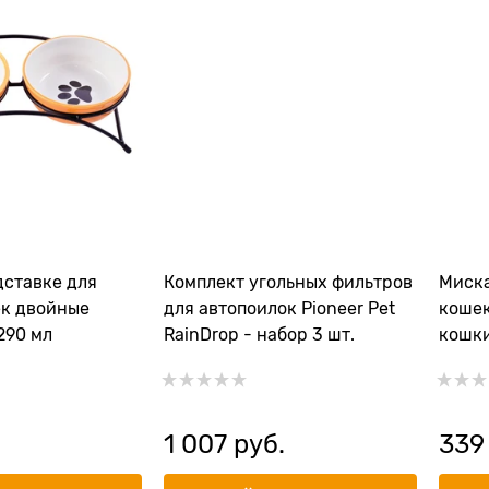
дставке для
Комплект угольных фильтров
Миска
ек двойные
для автопоилок Pioneer Pet
кошек
290 мл
RainDrop - набор 3 шт.
кошки
.
1 007
 руб.
339