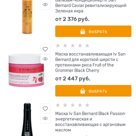
Бальзам-кондиционер Iv San
Bernard Caviar ревитализирующий
Зеленая икра
от
2 376
 руб.
ВЫБРАТЬ
Маска восстанавливающая Iv San
Bernard для короткой шерсти с
протеинами риса Fruit of the
Grommer Black Cherry
от
2 447
 руб.
ВЫБРАТЬ
Маска Iv San Bernard Black Passion
энергетическая и
восстанавливающая с аргановым
маслом