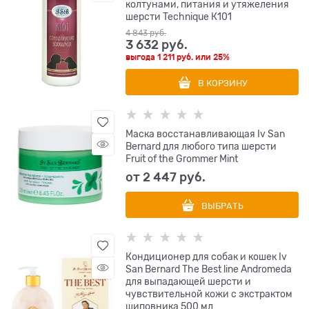
колтунами, питания и утяжеления
шерсти Technique К101
4 843
 руб.
3 632
 руб.
выгода
1 211 руб.
или
25%
В КОРЗИНУ
Маска восстанавливающая Iv San
Bernard для любого типа шерсти
Fruit of the Grommer Mint
от
2 447
 руб.
ВЫБРАТЬ
Кондиционер для собак и кошек Iv
San Bernard The Best line Andromeda
для выпадающей шерсти и
чувствительной кожи с экстрактом
шиповника 500 мл