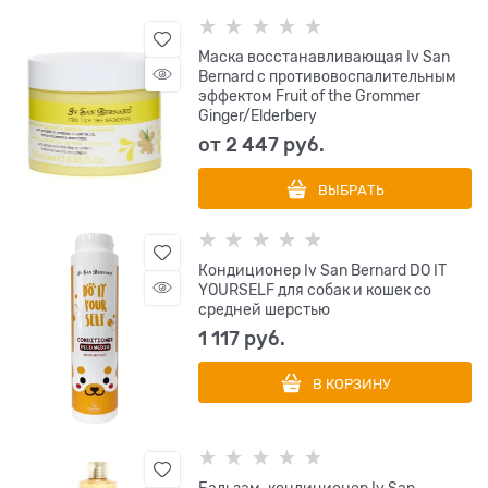
Маска восстанавливающая Iv San
Bernard с противовоспалительным
эффектом Fruit of the Grommer
Ginger/Elderbery
от
2 447
 руб.
ВЫБРАТЬ
Кондиционер Iv San Bernard DO IT
YOURSELF для собак и кошек со
средней шерстью
1 117
 руб.
В КОРЗИНУ