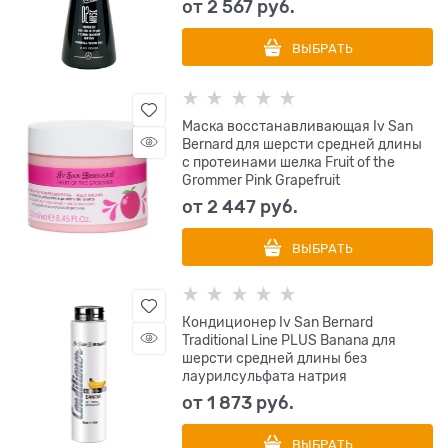
от
2 567
 руб.
ВЫБРАТЬ
Маска восстанавливающая Iv San
Bernard для шерсти средней длины
с протеинами шелка Fruit of the
Grommer Pink Grapefruit
от
2 447
 руб.
ВЫБРАТЬ
Кондиционер Iv San Bernard
Traditional Line PLUS Banana для
шерсти средней длины без
лаурилсульфата натрия
от
1 873
 руб.
ВЫБРАТЬ