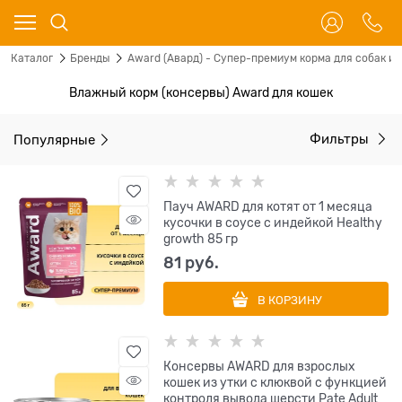
Каталог
Бренды
Award (Авард) - Супер-премиум корма для собак и 
Влажный корм (консервы) Award для кошек
Популярные
Фильтры
Пауч AWARD для котят от 1 месяца
кусочки в соусе с индейкой Healthy
growth 85 гр
81
 руб.
В КОРЗИНУ
Консервы AWARD для взрослых
кошек из утки с клюквой с функцией
контроля вывода шерсти Pate Adult