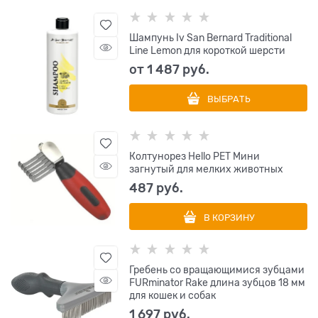
Шампунь Iv San Bernard Traditional
Line Lemon для короткой шерсти
от
1 487
 руб.
ВЫБРАТЬ
Колтунорез Hello PET Мини
загнутый для мелких животных
487
 руб.
В КОРЗИНУ
Гребень со вращающимися зубцами
FURminator Rake длина зубцов 18 мм
для кошек и собак
1 697
 руб.