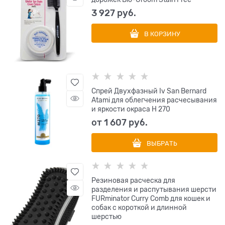
3 927
 руб.
В КОРЗИНУ
Спрей Двухфазный Iv San Bernard
Atami для облегчения расчесывания
и яркости окраса Н 270
от
1 607
 руб.
ВЫБРАТЬ
Резиновая расческа для
разделения и распутывания шерсти
FURminator Curry Comb для кошек и
собак с короткой и длинной
шерстью