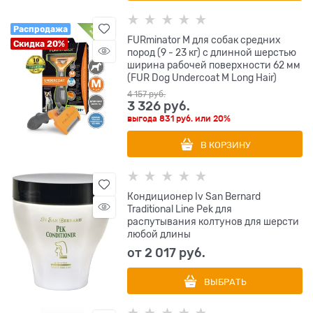
Распродажа
FURminator M для собак средних
Скидка 20%
пород (9 - 23 кг) с длинной шерстью
ширина рабочей поверхности 62 мм
(FUR Dog Undercoat M Long Hair)
4 157
 руб.
3 326
 руб.
выгода
831 руб.
или
20%
В КОРЗИНУ
Кондиционер Iv San Bernard
Traditional Line Pek для
распутывания колтунов для шерсти
любой длины
от
2 017
 руб.
ВЫБРАТЬ