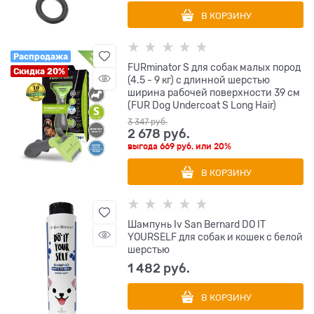
В КОРЗИНУ
Распродажа
FURminator S для собак малых пород
Скидка 20%
(4.5 - 9 кг) с длинной шерстью
ширина рабочей поверхности 39 см
(FUR Dog Undercoat S Long Hair)
3 347
 руб.
2 678
 руб.
выгода
669 руб.
или
20%
В КОРЗИНУ
Шампунь Iv San Bernard DO IT
YOURSELF для собак и кошек с белой
шерстью
1 482
 руб.
В КОРЗИНУ