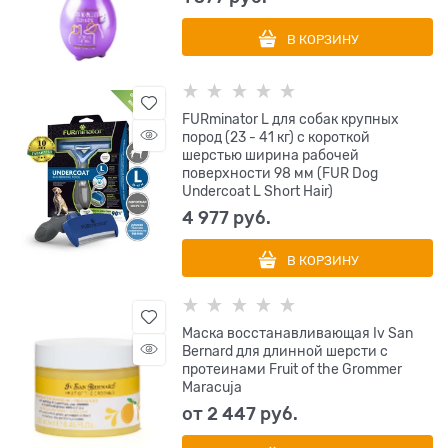
В КОРЗИНУ
FURminator L для собак крупных
пород (23 - 41 кг) с короткой
шерстью ширина рабочей
поверхности 98 мм (FUR Dog
Undercoat L Short Hair)
4 977
 руб.
В КОРЗИНУ
Маска восстанавливающая Iv San
Bernard для длинной шерсти с
протеинами Fruit of the Grommer
Maracuja
от
2 447
 руб.