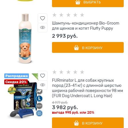
ВЫБРАТЬ
Шампунь-кондиционер Bio-Groom
для щенков и котят Fluffy Puppy
2 993
 руб.
В КОРЗИНУ
Распродажа
FURminator L для собак крупных
Скидка 20%
пород (23-41 кг) с длинной шерстью
ширина рабочей поверхности 98 мм
(FUR Dog Undercoat L Long Hair)
4 977
 руб.
3 982
 руб.
выгода
995 руб.
или
20%
В КОРЗИНУ