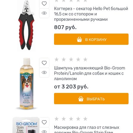
Когтерез - секатор Hello Pet большой
16,5 см со стопором и
прорезиненными ручками
807
 руб.
В КОРЗИНУ
Шампунь увлажняющий Bio-Groom
Protein/Lanolin для собак и кошек с
ланолином
от
3 203
 руб.
ВЫБРАТЬ
Маскировка для глаз от слезных
дорожек Bio-Groom Stain Free