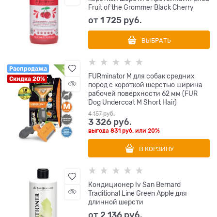
Fruit of the Grommer Black Cherry
от
1 725
 руб.
ВЫБРАТЬ
Распродажа
FURminator M для собак средних
Скидка 20%
пород с короткой шерстью ширина
рабочей поверхности 62 мм (FUR
Dog Undercoat M Short Hair)
4 157
 руб.
3 326
 руб.
выгода
831 руб.
или
20%
В КОРЗИНУ
Кондиционер Iv San Bernard
Traditional Line Green Apple для
длинной шерсти
от
2 136
 руб.