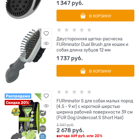
1 347
 руб.
В КОРЗИНУ
Двусторонняя щетка-расческа
FURminator Dual Brush для кошек и
собак длина зубцов 12 мм
1 737
 руб.
В КОРЗИНУ
Распродажа
FURminator S для собак малых пород
Скидка 20%
(4.5 - 9 кг) с короткой шерстью
ширина рабочей поверхности 39 см
(FUR Dog Undercoat S Short Hair)
3 347
 руб.
2 678
 руб.
выгода
669 руб.
или
20%