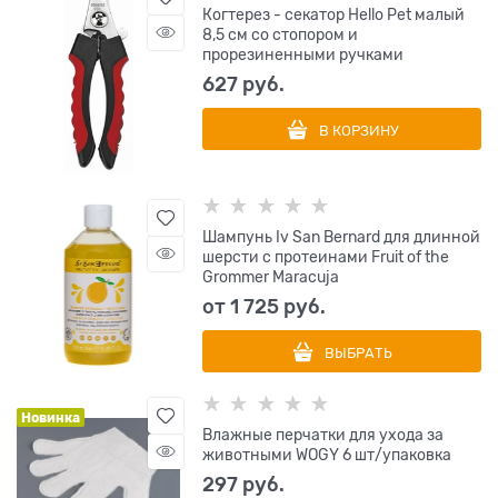
Когтерез - секатор Hello Pet малый
8,5 см со стопором и
прорезиненными ручками
627
 руб.
В КОРЗИНУ
Шампунь Iv San Bernard для длинной
шерсти с протеинами Fruit of the
Grommer Maracuja
от
1 725
 руб.
ВЫБРАТЬ
Новинка
Влажные перчатки для ухода за
животными WOGY 6 шт/упаковка
297
 руб.