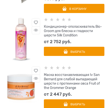
В КОРЗИНУ
Кондиционер-ополаскиватель Bio-
Groom для блеска и гладкости
шерсти Silk Condition
от
2 752
 руб.
ВЫБРАТЬ
Маска восстанавливающая Iv San
Bernard для слабой выпадающей
шерсти с протеинами овса Fruit of
the Grommer Orange
от
2 447
 руб.
ВЫБРАТЬ