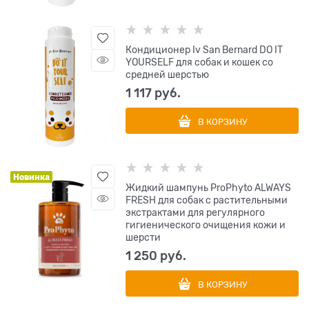
Кондиционер Iv San Bernard DO IT
YOURSELF для собак и кошек со
средней шерстью
1 117
 руб.
В КОРЗИНУ
Новинка
Жидкий шампунь ProPhyto ALWAYS
FRESH для собак с растительными
экстрактами для регулярного
гигиенического очищения кожи и
шерсти
1 250
 руб.
В КОРЗИНУ