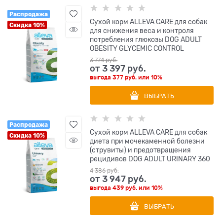
Распродажа
Сухой корм ALLEVA CARE для собак
Скидка 10%
для снижения веса и контроля
потребления глюкозы DOG ADULT
OBESITY GLYCEMIC CONTROL
3 774
 руб.
от
3 397
 руб.
выгода
377 руб.
или
10%
ВЫБРАТЬ
Распродажа
Сухой корм ALLEVA CARE для собак
Скидка 10%
диета при мочекаменной болезни
(струвиты) и предотвращения
рецидивов DOG ADULT URINARY 360
4 386
 руб.
от
3 947
 руб.
выгода
439 руб.
или
10%
ВЫБРАТЬ