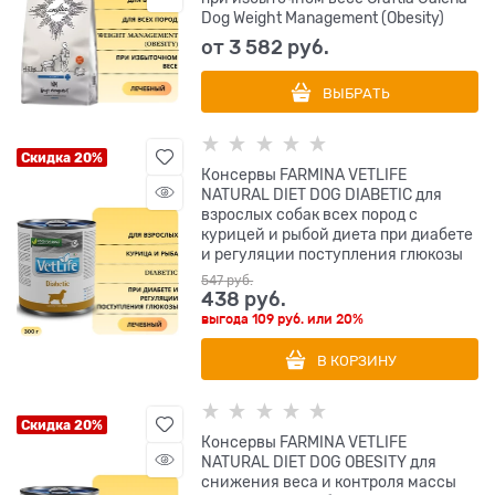
Dog Weight Management (Obesity)
от
3 582
 руб.
ВЫБРАТЬ
Скидка 20%
Консервы FARMINA VETLIFE
NATURAL DIET DOG DIABETIC для
взрослых собак всех пород с
курицей и рыбой диета при диабете
и регуляции поступления глюкозы
547
 руб.
438
 руб.
выгода
109 руб.
или
20%
В КОРЗИНУ
Скидка 20%
Консервы FARMINA VETLIFE
NATURAL DIET DOG OBESITY для
снижения веса и контроля массы