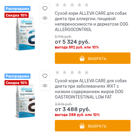
Распродажа
Сухой корм ALLEVA CARE для собак
Скидка 10%
диета при аллергии, пищевой
непереносимости и дерматозе DOG
ALLERGOCONTROL
5 916
 руб.
от
5 324
 руб.
выгода
592 руб.
или
10%
ВЫБРАТЬ
Распродажа
Сухой корм ALLEVA CARE для собак
Скидка 10%
диета при заболеваниях ЖКТ с
низким содержанием жиров DOG
GASTROINTESTINAL LOW FAT
3 876
 руб.
от
3 488
 руб.
выгода
388 руб.
или
10%
ВЫБРАТЬ