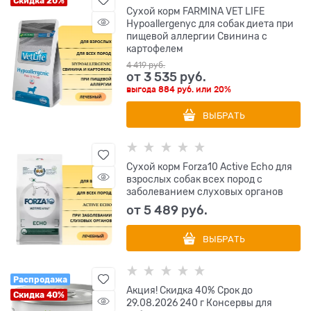
Скидка 20%
Сухой корм FARMINA VET LIFE
Hypoallergenyc для собак диета при
пищевой аллергии Свинина с
картофелем
4 419
 руб.
от
3 535
 руб.
выгода
884 руб.
или
20%
ВЫБРАТЬ
Сухой корм Forza10 Active Echo для
взрослых собак всех пород с
заболеванием слуховых органов
от
5 489
 руб.
ВЫБРАТЬ
Распродажа
Акция! Скидка 40% Срок до
Скидка 40%
29.08.2026 240 г Консервы для