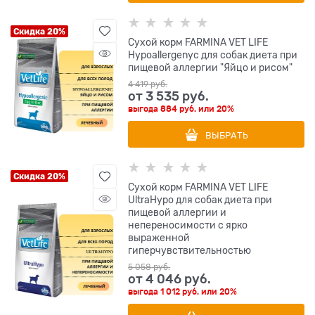
Скидка 20%
Сухой корм FARMINA VET LIFE
Hypoallergenyc для собак диета при
пищевой аллергии "Яйцо и рисом"
4 419
 руб.
от
3 535
 руб.
выгода
884 руб.
или
20%
ВЫБРАТЬ
Скидка 20%
Сухой корм FARMINA VET LIFE
UltraHypo для собак диета при
пищевой аллергии и
непереносимости с ярко
выраженной
гиперчувствительностью
5 058
 руб.
от
4 046
 руб.
выгода
1 012 руб.
или
20%