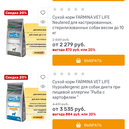
Скидка 20%
Сухой корм FARMINA VET LIFE
Neutered для кастрированных,
стерилизованных собак весом до 10
кг
2 849
 руб.
от
2 279
 руб.
выгода
570 руб.
или
20%
ВЫБРАТЬ
Скидка 20%
Сухой корм FARMINA VET LIFE
Hypoallergenic для собак диета при
пищевой аллергии "Рыба с
картофелем "
4 419
 руб.
от
3 535
 руб.
выгода
884 руб.
или
20%
ВЫБРАТЬ