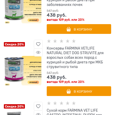
заболеваниях почек
547
 руб.
438
 руб.
выгода
109 руб.
или
20%
В КОРЗИНУ
Скидка 20%
Консервы FARMINA VETLIFE
NATURAL DIET DOG STRUVITE для
взрослых собак всех пород с
курицей и рыбой диета при МКБ
струвитного типа
547
 руб.
438
 руб.
выгода
109 руб.
или
20%
В КОРЗИНУ
Скидка 20%
Сухой корм FARMINA VET LIFE
GASTRO-INTESTINAL PUPPY для