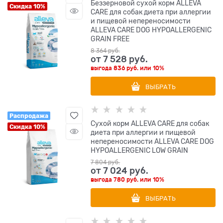
Беззерновой сухой корм ALLEVA
Скидка 10%
CARE для собак диета при аллергии
и пищевой непереносимости
ALLEVA CARE DOG HYPOALLERGENIC
GRAIN FREE
8 364
 руб.
от
7 528
 руб.
выгода
836 руб.
или
10%
ВЫБРАТЬ
Распродажа
Сухой корм ALLEVA CARE для собак
Скидка 10%
диета при аллергии и пищевой
непереносимости ALLEVA CARE DOG
HYPOALLERGENIC LOW GRAIN
7 804
 руб.
от
7 024
 руб.
выгода
780 руб.
или
10%
ВЫБРАТЬ