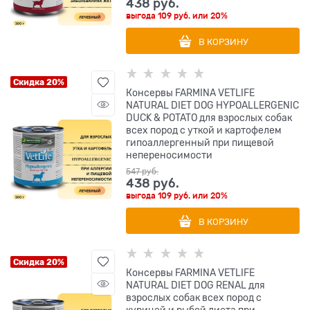
438
 руб.
выгода
109 руб.
или
20%
В КОРЗИНУ
Скидка 20%
Консервы FARMINA VETLIFE
NATURAL DIET DOG HYPOALLERGENIC
DUCK & POTATO для взрослых собак
всех пород с уткой и картофелем
гипоаллергенный при пищевой
непереносимости
547
 руб.
438
 руб.
выгода
109 руб.
или
20%
В КОРЗИНУ
Скидка 20%
Консервы FARMINA VETLIFE
NATURAL DIET DOG RENAL для
взрослых собак всех пород с
курицей и рыбой диета при