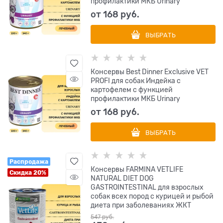
профилактики МКБ Urinary
от
168
 руб.
ВЫБРАТЬ
Консервы Best Dinner Exclusive VET
PROFI для собак Индейка с
картофелем с функцией
профилактики МКБ Urinary
от
168
 руб.
ВЫБРАТЬ
Распродажа
Консервы FARMINA VETLIFE
Скидка 20%
NATURAL DIET DOG
GASTROINTESTINAL для взрослых
собак всех пород с курицей и рыбой
диета при заболеваниях ЖКТ
547
 руб.