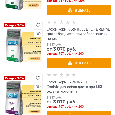
выгода
767 руб.
или
20%
ВЫБРАТЬ
Скидка 20%
Сухой корм FARMINA VET LIFE RENAL
для собак диета при заболеваниях
почек
3 837
 руб.
от
3 070
 руб.
выгода
767 руб.
или
20%
ВЫБРАТЬ
Скидка 20%
Сухой корм FARMINA VET LIFE
Oxalate для собак диета при МКБ
оксалатного типа
3 837
 руб.
от
3 070
 руб.
выгода
767 руб.
или
20%