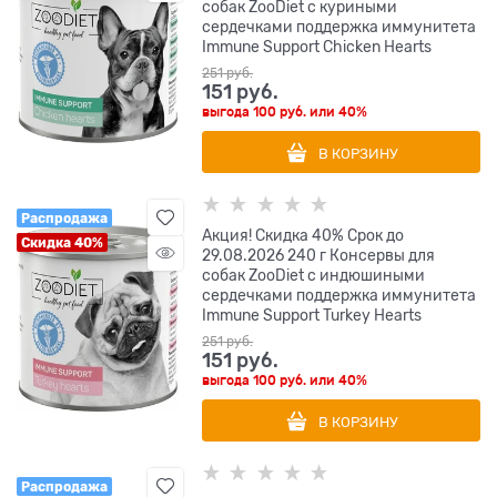
собак ZooDiet с куриными
сердечками поддержка иммунитета
Immune Support Chicken Hearts
251
 руб.
151
 руб.
выгода
100 руб.
или
40%
В КОРЗИНУ
Распродажа
Акция! Скидка 40% Срок до
Скидка 40%
29.08.2026 240 г Консервы для
собак ZooDiet с индюшиными
сердечками поддержка иммунитета
Immune Support Turkey Hearts
251
 руб.
151
 руб.
выгода
100 руб.
или
40%
В КОРЗИНУ
Распродажа