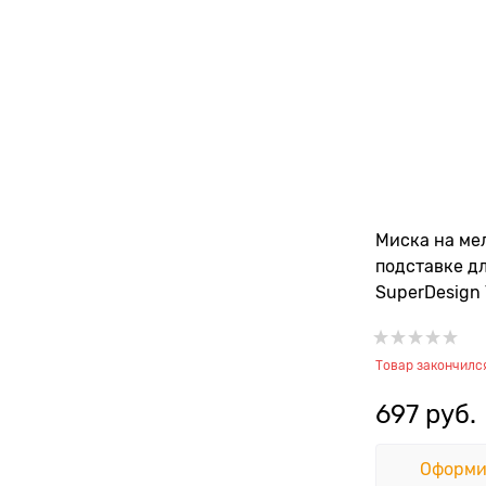
Миска на ме
подставке дл
SuperDesign 
Товар закончилс
697
 руб.
Оформи