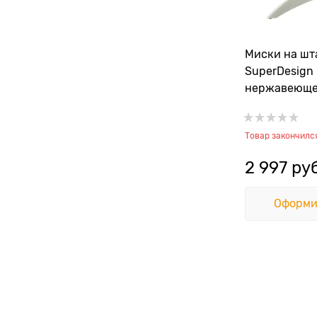
Миски на шт
SuperDesign
нержавеющей
45 см
Товар закончилс
2 997
 ру
Оформи