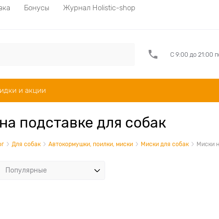
вка
Бонусы
Журнал Holistic-shop
С 9:00 до 21:00 
идки и акции
на подставке для собак
ог
Для собак
Автокормушки, поилки, миски
Миски для собак
Миски н