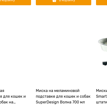
В корзину
В корзину
ая
Миска на меламиновой
Миски
я для кошек и
подставке для кошек и собак
Smart 
обак на
SuperDesign Волна 700 мл
штати