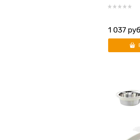
меламиновой
SuperDesign
1 037
 руб