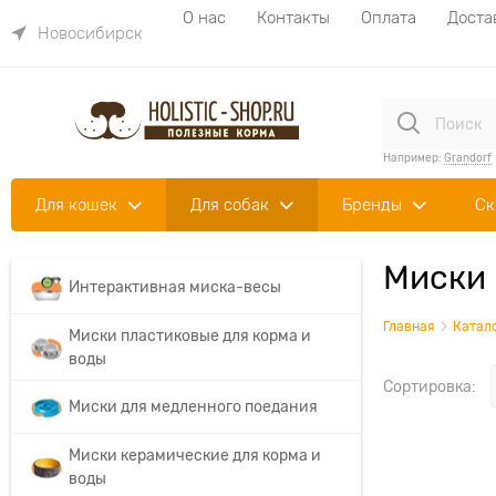
О нас
Контакты
Оплата
Доста
Новосибирск
Например:
Grandorf
Для кошек
Для собак
Бренды
Ск
Миски 
Интерактивная миска-весы
Главная
Катал
Миски пластиковые для корма и
воды
Сортировка:
Миски для медленного поедания
Миски керамические для корма и
воды