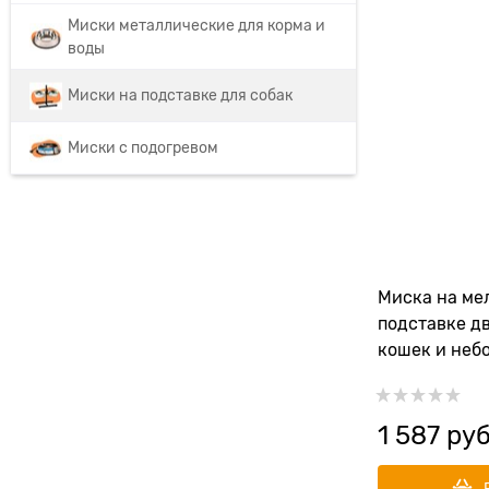
Миски металлические для корма и
воды
Миски на подставке для собак
Миски с подогревом
Миска на ме
подставке д
кошек и неб
SuperDesign
мл
1 587
 руб