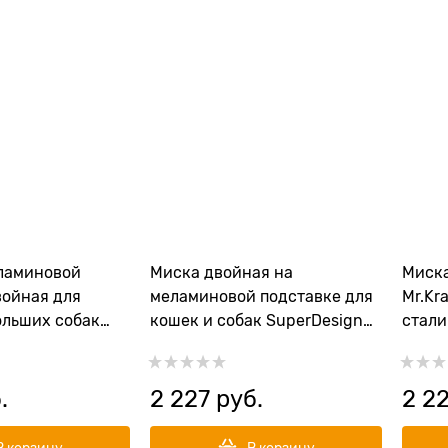
ламиновой
Миска двойная на
Миска
войная для
меламиновой подставке для
Mr.Kr
ольших собак
кошек и собак SuperDesign
стали
 Металлик 2х350
Металлик 2х700 мл
.
2 227
 руб.
2 2