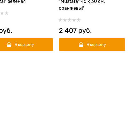
zal" зеленая
"Mustafa" 45 х 30 см,
оранжевый
 руб.
2 407
 руб.
В корзину
В корзину