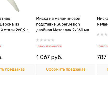
ативе
Миска на меламиновой
Миска
 Верона из
подставке SuperDesign
мелам
 стали 2х0,9 л /
двойная Металлик 2х160 мл
я
Товар закончился
Товар 
б.
1 067
 руб.
787
ть предзаказ
Оформить предзаказ