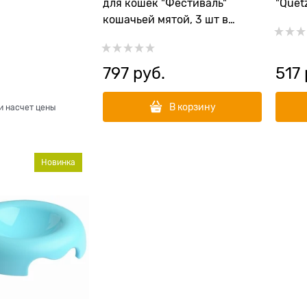
для кошек "Фестиваль"
"Quet
кошачьей мятой, 3 шт в
комплекте
797
 руб.
517
В корзину
и насчет цены
Новинка