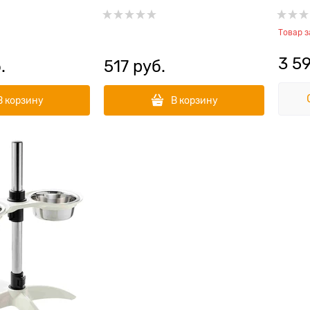
 подставке
 Лапки 2х350 мл
Товар 
3 5
.
517
 руб.
В корзину
В корзину