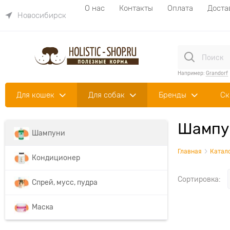
О нас
Контакты
Оплата
Доста
Новосибирск
Например:
Grandorf
Для кошек
Для собак
Бренды
Ск
Шампун
Шампуни
Главная
Катал
Кондиционер
Сортировка:
Спрей, мусс, пудра
Маска