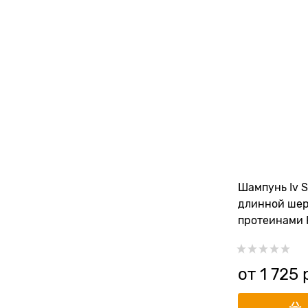
Шампунь Iv S
длинной шер
протеинами F
Grommer Mar
от
1 725
 