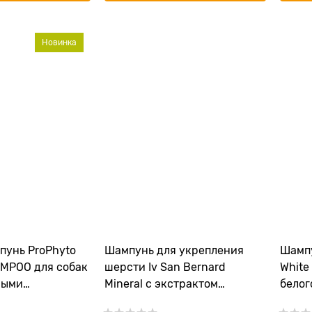
Новинка
унь ProPhyto
Шампунь для укрепления
Шампу
MPOO для собак
шерсти Iv San Bernard
White
ными
Mineral с экстрактом
белог
 для блеска и
плаценты и