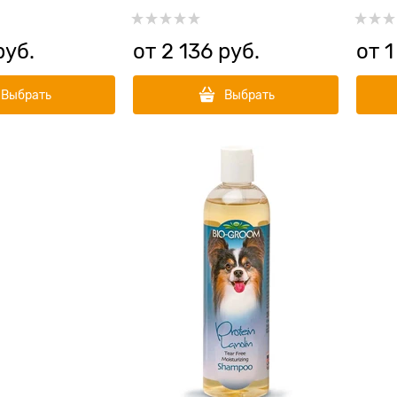
k Cherry
руб.
от
2 136
 руб.
от
1
Выбрать
Выбрать