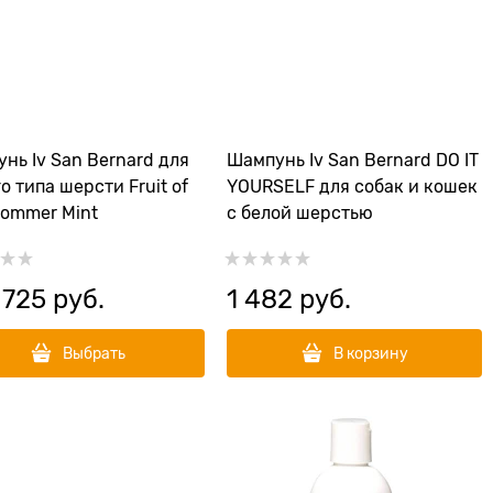
нь Iv San Bernard для
Шампунь Iv San Bernard DO IT
о типа шерсти Fruit of
YOURSELF для собак и кошек
rommer Mint
с белой шерстью
 725
 руб.
1 482
 руб.
Выбрать
В корзину