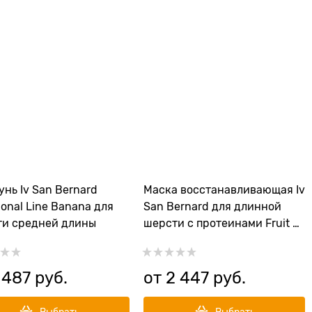
нь Iv San Bernard
Маска восстанавливающая Iv
tional Line Banana для
San Bernard для длинной
и средней длины
шерсти с протеинами Fruit of
the Grommer Maracuja
 487
 руб.
от
2 447
 руб.