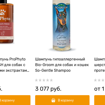
унь ProPhyto
Шампунь гипоаллергенный
Шампу
H для собак с
Bio-Groom для собак и кошек
шерст
ми экстрактами
So-Gentle Shampoo
проте
ного
the G
ого очищения
ти
.
3 077
 руб.
от
1
В корзину
В корзину