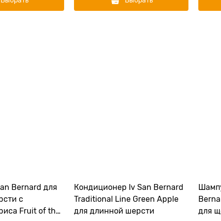
Выбрать
Выбрать
an Bernard для
Кондиционер Iv San Bernard
Шампу
рсти с
Traditional Line Green Apple
Bernar
иса Fruit of the
для длинной шерсти
для щ