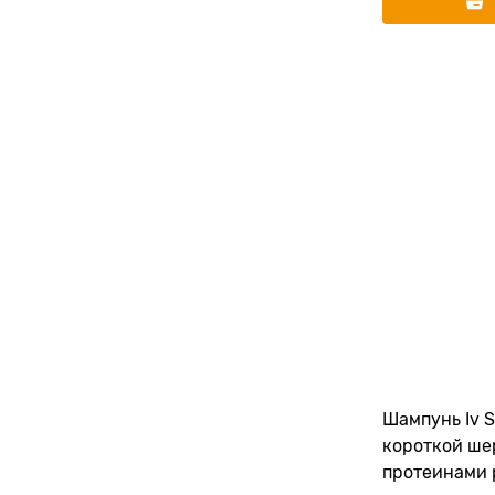
Шампунь Iv S
короткой ше
протеинами р