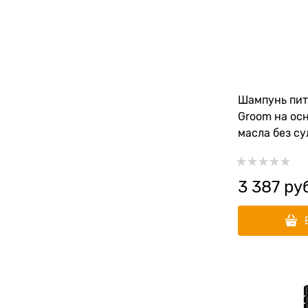
Шампунь пит
Groom на ос
масла без су
Oil Indulge 
3 387
 ру