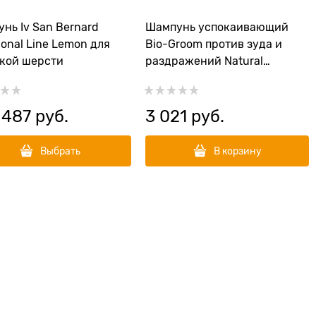
нь Iv San Bernard
Шампунь успокаивающий
tional Line Lemon для
Bio-Groom против зуда и
кой шерсти
раздражений Natural
Oatmeal
 487
 руб.
3 021
 руб.
Выбрать
В корзину