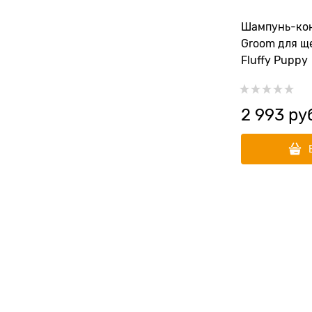
Шампунь-кон
Groom для щ
Fluffy Puppy
2 993
 ру