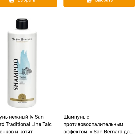
Выбрать
Выбрать
нь нежный Iv San
Шампунь с
d Traditional Line Talc
противовоспалительным
енков и котят
эффектом Iv San Bernard для