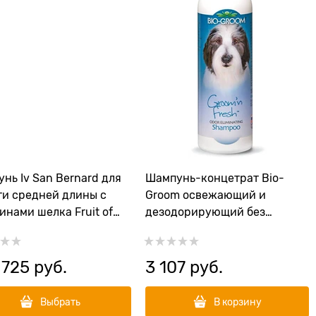
нь Iv San Bernard для
Шампунь-концетрат Bio-
и средней длины с
Groom освежающий и
инами шелка Fruit of
дезодорирующий без
rommer Pink Grapefruit
сульфатов Groom'n Fresh
 725
 руб.
3 107
 руб.
Выбрать
В корзину