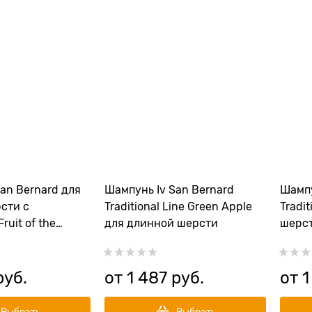
an Bernard для
Шампунь Iv San Bernard
Шампу
сти с
Traditional Line Green Apple
Tradi
ruit of the
для длинной шерсти
шерст
acuja
руб.
от
1 487
 руб.
от
1