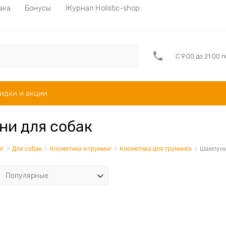
вка
Бонусы
Журнал Holistic-shop
С 9:00 до 21:00 
идки и акции
и для собак
ог
Для собак
Косметика и груминг
Косметика для груминга
Шампун