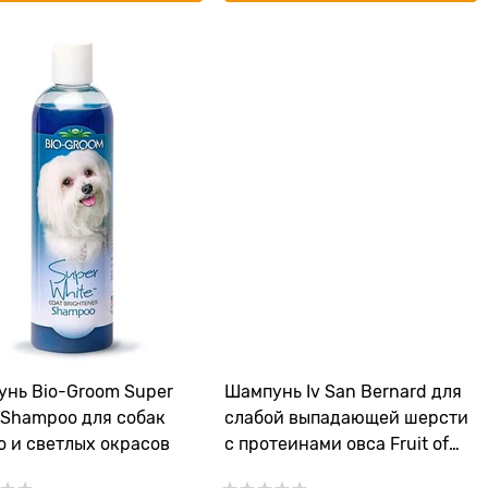
нь Bio-Groom Super
Шампунь Iv San Bernard для
 Shampoo для собак
слабой выпадающей шерсти
о и светлых окрасов
с протеинами овса Fruit of
the Grommer Orange