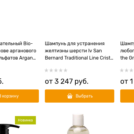
ательный Bio-
Шампунь для устранения
Шампу
нове арганового
желтизны шерсти Iv San
любог
льфатов Argan
Bernard Traditional Line Cristal
the G
Shampoo
Clean
б.
от
3 247
 руб.
от
1
В корзину
Выбрать
Новинка