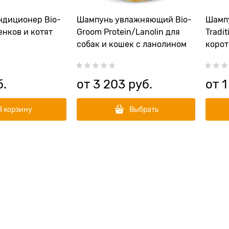
диционер Bio-
Шампунь увлажняющий Bio-
Шампу
енков и котят
Groom Protein/Lanolin для
Tradi
собак и кошек с ланолином
корот
б.
от
3 203
 руб.
от
1
В корзину
Выбрать