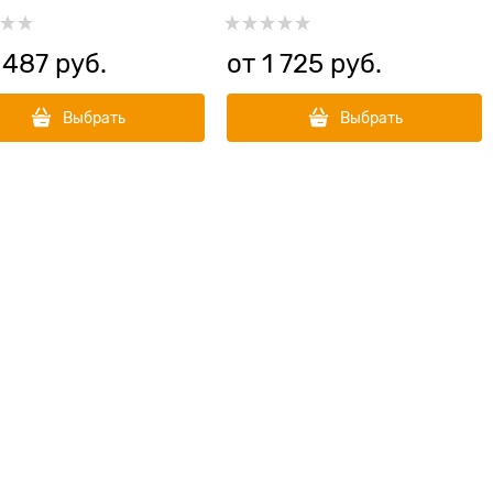
любого типа шерсти Fruit of
the Grommer Ginger/Elderbery
 487
 руб.
от
1 725
 руб.
Выбрать
Выбрать