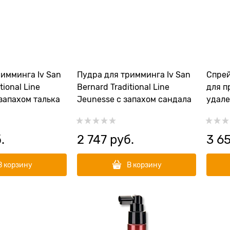
имминга Iv San
Пудра для тримминга Iv San
Спрей
tional Line
Bernard Traditional Line
для п
 запахом талька
Jeunesse с запахом сандала
удале
собак
.
2 747
 руб.
3 6
В корзину
В корзину