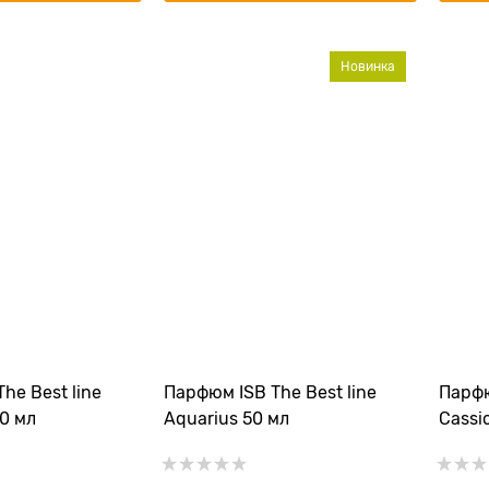
Новинка
he Best line
Парфюм ISB The Best line
Парфю
0 мл
Aquarius 50 мл
Cassi