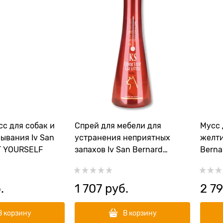
с для собак и
Спрей для мебели для
Мусс 
ния Iv San
устранения неприятных
желти
IT YOURSELF
запахов Iv San Bernard
Bernar
Traditional Line KS Odor Stop
Clean
.
1 707
 руб.
2 7
В корзину
В корзину