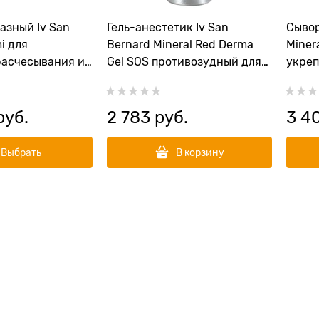
азный Iv San
Гель-анестетик Iv San
Сывор
ля
Bernard Mineral Red Derma
Miner
расчесывания и
Gel SOS противозудный для
укре
са Н 270
кожи
тониз
шерс
руб.
2 783
 руб.
3 4
Выбрать
В корзину