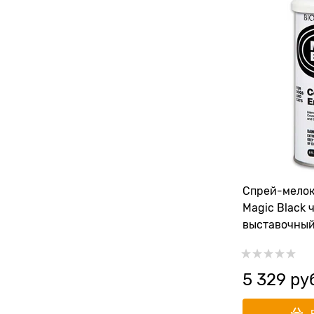
Спрей-мелок
Magic Black 
выставочны
5 329
 ру