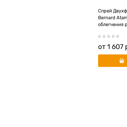
Спрей Двухф
Bernard Atami д
облегчения 
яркости окра
от
1 607
 