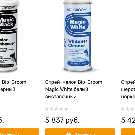
 Bio-Groom
Спрей-мелок Bio-Groom
Cпрей
черный
Magic White белый
шерст
й
выставочный
норко
б.
5 837
 руб.
5 4