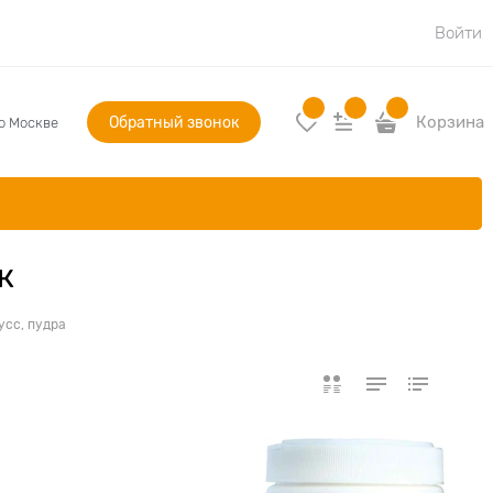
Войти
Обратный звонок
Корзина
по Москве
к
усс, пудра