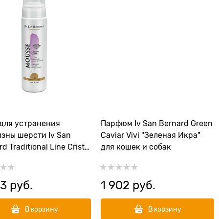
для устранения
Парфюм Iv San Bernard Green
зны шерсти Iv San
Caviar Vivi "Зеленая Икра"
d Traditional Line Cristal
для кошек и собак
93
 руб.
1 902
 руб.
В корзину
В корзину