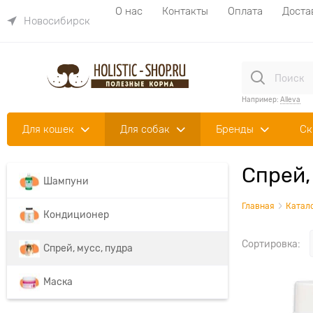
О нас
Контакты
Оплата
Доста
Новосибирск
Например:
Alleva
Для кошек
Для собак
Бренды
Ск
Спрей,
Шампуни
Главная
Катал
Кондиционер
Сортировка:
Спрей, мусс, пудра
Маска