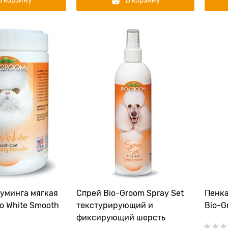
В корзину
В корзину
руминга мягкая
Спрей Bio-Groom Spray Set
Пенка
o White Smooth
текстурирующий и
Bio-G
фиксирующий шерсть