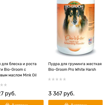
 для блеска и роста
Пудра для груминга жесткая
и Bio-Groom с
Bio-Groom Pro White Harsh
вым маслом Mink Oil
27
 руб.
3 367
 руб.