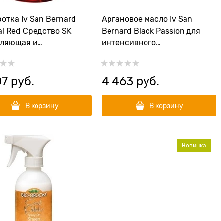
отка Iv San Bernard
Аргановое масло Iv San
al Red Средство SK
Bernard Black Passion для
пляющая и
интенсивного
ирующая для тонкой
восстановления и лечения
ти
для всех типов шерсти
07
 руб.
4 463
 руб.
В корзину
В корзину
Новинка