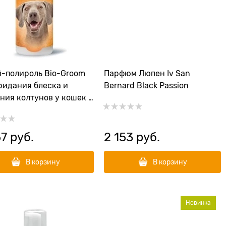
-полироль Bio-Groom
Парфюм Люпен Iv San
ридания блеска и
Bernard Black Passion
ния колтунов у кошек и
 Coat Polish
57
 руб.
2 153
 руб.
В корзину
В корзину
Новинка