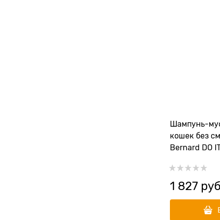
Шампунь-мус
кошек без смыва
Bernard DO 
1 827
 руб