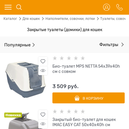
Каталог
Для кошек
Наполнители, совочки, лотки
Туалеты, совочк
Закрытые туалеты (домики) для кошек
Популярные
Фильтры
Био-туалет MPS NETTA 54х39х40h
см с совком
3 509
 руб.
В КОРЗИНУ
Новинка
Закрытый био-туалет для кошек
IMAC EASY CAT 50х40х40h см